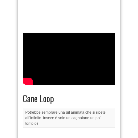
Cane Loop
Potrebbe sembrare una gif animata che si ripete
all’infinito. invece è solo un cagnolone un po’
tonto;o)