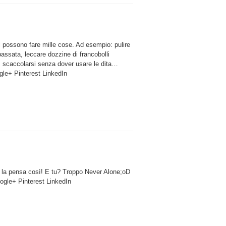
i possono fare mille cose. Ad esempio: pulire
passata, leccare dozzine di francobolli
scaccolarsi senza dover usare le dita…
le+ Pinterest LinkedIn
 la pensa così! E tu? Troppo Never Alone;oD
ogle+ Pinterest LinkedIn