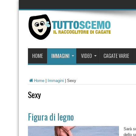
HOME
IMMAGINI
VIDEO
CAGATE VARIE
Home
|
Immagini
|
Sexy
Sexy
Figura di legno
Sarà su
dello s