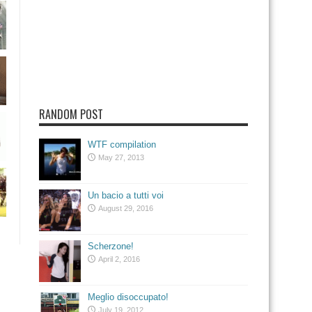
RANDOM POST
WTF compilation
May 27, 2013
Un bacio a tutti voi
August 29, 2016
Scherzone!
April 2, 2016
Meglio disoccupato!
July 19, 2012