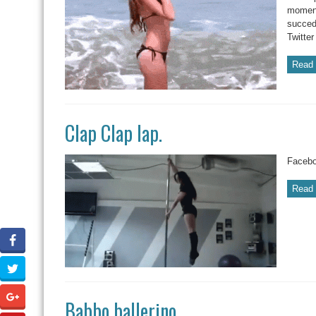
moment
succede
Twitte
Read 
Clap Clap lap.
Facebo
Read 
Babbo ballerino