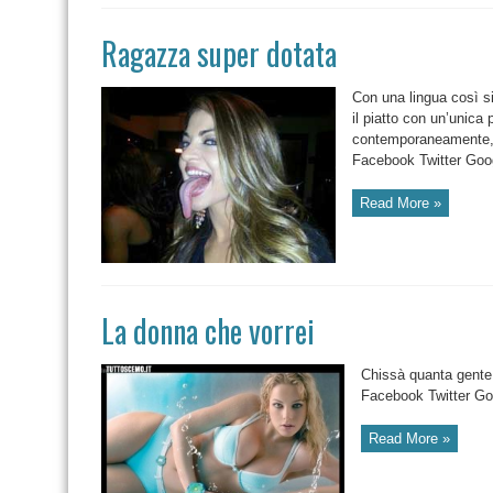
Ragazza super dotata
Con una lingua così s
il piatto con un’unica 
contemporaneamente, 
Facebook Twitter Goog
Read More »
La donna che vorrei
Chissà quanta gente
Facebook Twitter Go
Read More »