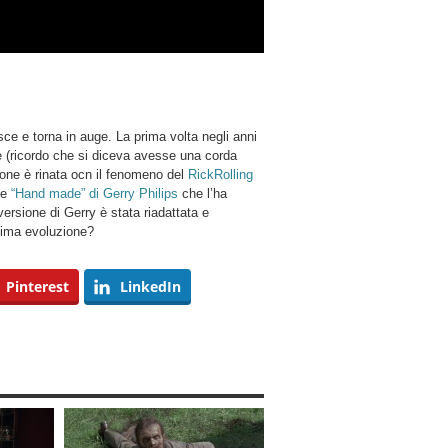
ce e torna in auge. La prima volta negli anni
 (ricordo che si diceva avesse una corda
nzone è rinata ocn il fenomeno del
RickRolling
one
“Hand made” di Gerry Philips
che l’ha
ersione di Gerry è stata riadattata e
ssima evoluzione?
Pinterest
LinkedIn