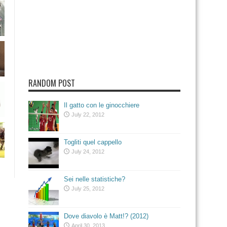
RANDOM POST
Il gatto con le ginocchiere
July 22, 2012
Togliti quel cappello
July 24, 2012
Sei nelle statistiche?
July 25, 2012
Dove diavolo è Matt!? (2012)
April 30, 2013