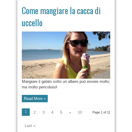
Come mangiare la cacca di
uccello
Mangiare il gelato sotto un albero può essere molto,
ma molto pericoloso!
Read More »
1
2
3
4
5
»
10
Page 1 of 11
...
Last »