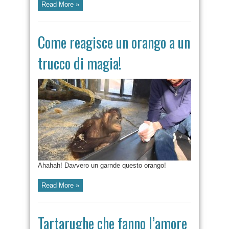
Read More »
Come reagisce un orango a un
trucco di magia!
Ahahah! Davvero un garnde questo orango!
Read More »
Tartarughe che fanno l’amore