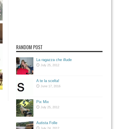
RANDOM POST
La ragazza che illude
July 25, 2012
A te la scelta!
June 17, 2016
Pix Mix
July 25, 2012
Autista Folle
July 24, 2012