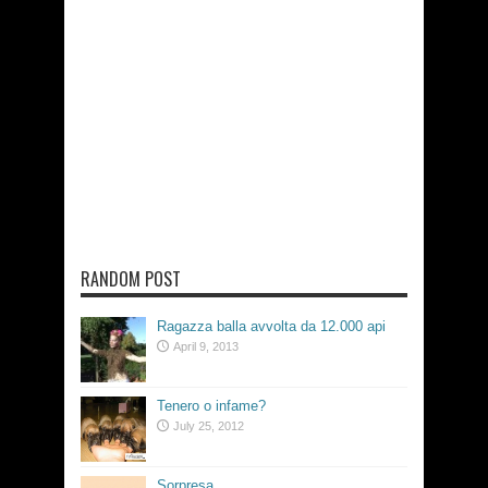
RANDOM POST
Ragazza balla avvolta da 12.000 api
April 9, 2013
Tenero o infame?
July 25, 2012
Sorpresa