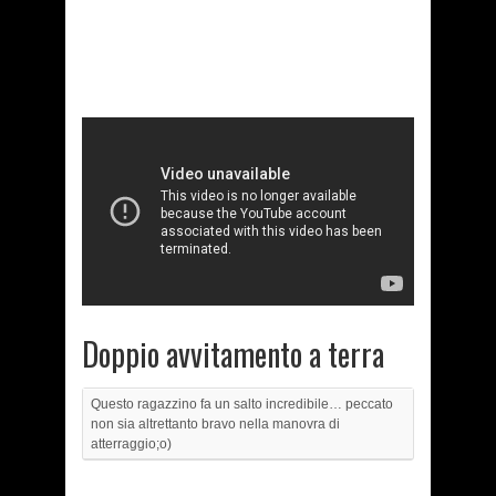
Doppio avvitamento a terra
Questo ragazzino fa un salto incredibile… peccato
non sia altrettanto bravo nella manovra di
atterraggio;o)