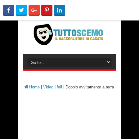
Home
|
Video
|
fail
|
Doppio avvitamento a terra