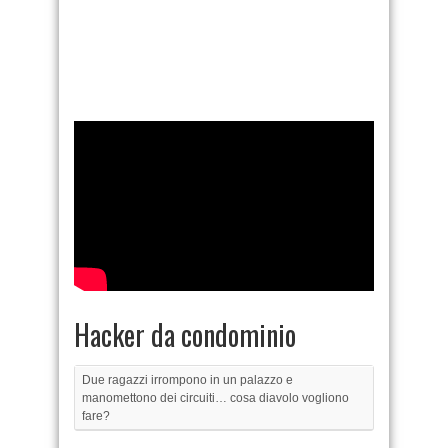
Hacker da condominio
Due ragazzi irrompono in un palazzo e
manomettono dei circuiti… cosa diavolo vogliono
fare?