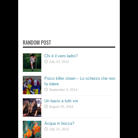
RANDOM POST
Chi è il vero ladro?
July 24, 2012
Psico killer clown – Lo scherzo che non
fa ridere
September 8, 2014
Un bacio a tutti voi
August 29, 2016
Acqua in bocca?
July 22, 2012