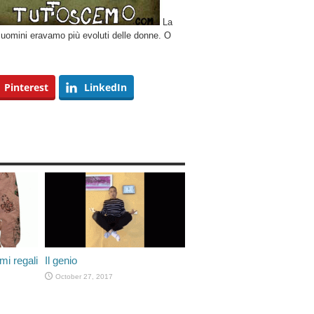
La
uomini eravamo più evoluti delle donne. O
Pinterest
LinkedIn
mi regali
Il genio
October 27, 2017