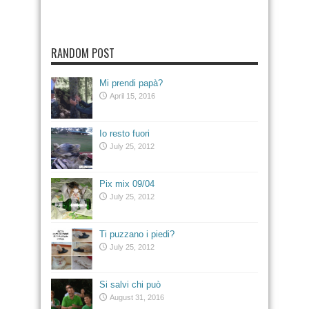
RANDOM POST
Mi prendi papà?
April 15, 2016
Io resto fuori
July 25, 2012
Pix mix 09/04
July 25, 2012
Ti puzzano i piedi?
July 25, 2012
Si salvi chi può
August 31, 2016