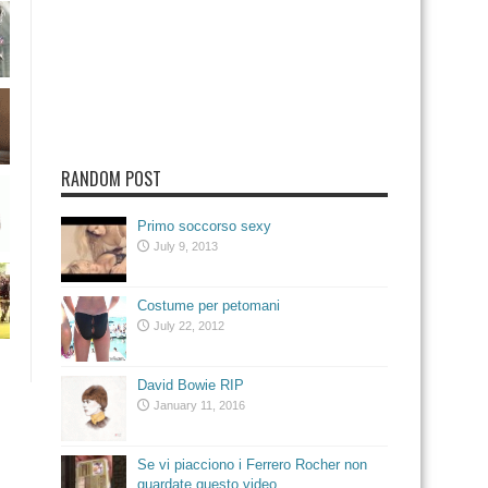
RANDOM POST
Primo soccorso sexy
July 9, 2013
Costume per petomani
July 22, 2012
David Bowie RIP
January 11, 2016
Se vi piacciono i Ferrero Rocher non
guardate questo video