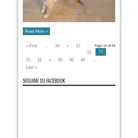
Read More »
« First
...
10
«
12
Page 14 of 94
14
13
15
16
»
20
30
40
...
Last »
SEGUIMI SU FACEBOOK