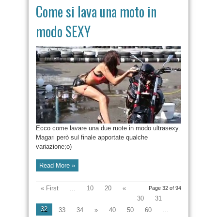
Come si lava una moto in
modo SEXY
Ecco come lavare una due ruote in modo ultrasexy.
Magari però sul finale apportate qualche
variazione;o)
Read More »
« First
...
10
20
«
Page 32 of 94
30
31
32
33
34
»
40
50
60
...