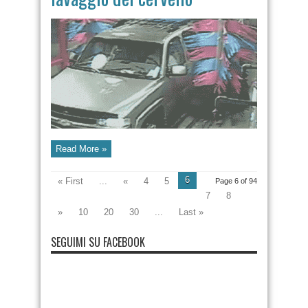
Read More »
6
« First
...
«
4
5
Page 6 of 94
7
8
»
10
20
30
...
Last »
SEGUIMI SU FACEBOOK