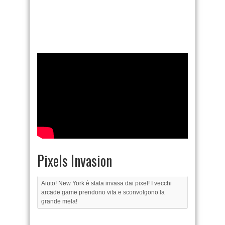
Pixels Invasion
Aiuto! New York è stata invasa dai pixel! I vecchi
arcade game prendono vita e sconvolgono la
grande mela!