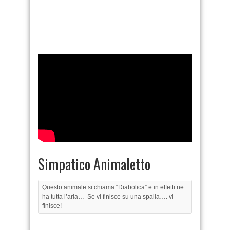
Simpatico Animaletto
Questo animale si chiama “Diabolica” e in effetti ne
ha tutta l’aria… Se vi finisce su una spalla…. vi
finisce!