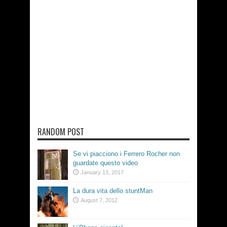
RANDOM POST
Se vi piacciono i Ferrero Rocher non
guardate questo video
January 13, 2017
La dura vita dello stuntMan
August 7, 2012