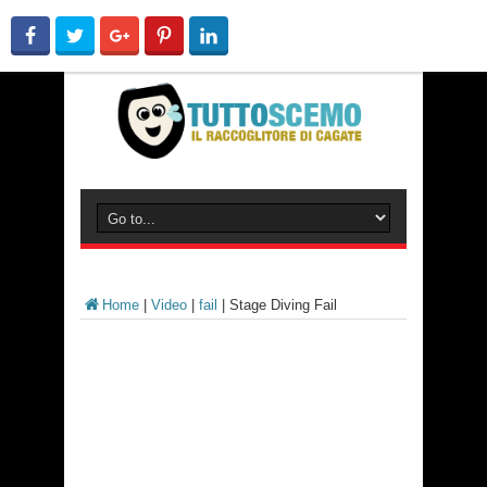
Home
|
Video
|
fail
|
Stage Diving Fail