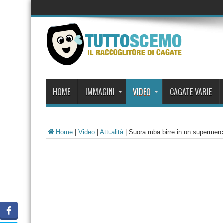
HOME
IMMAGINI
VIDEO
CAGATE VARIE
Home
|
Video
|
Attualità
|
Suora ruba birre in un supermer