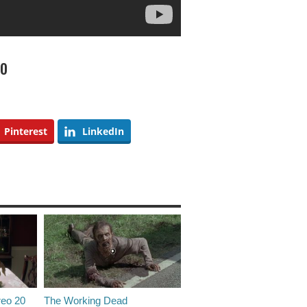
to
Pinterest
LinkedIn
reo 20
The Working Dead