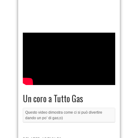
Un coro a Tutto Gas
Questo video dimostra come ci si può divertire
dando un po’ di gas;o)