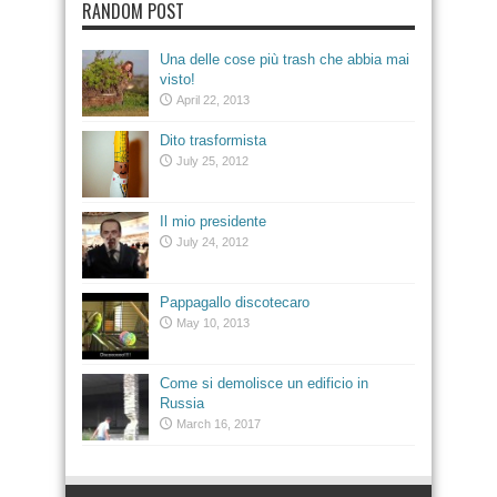
RANDOM POST
Una delle cose più trash che abbia mai
visto!
April 22, 2013
Dito trasformista
July 25, 2012
Il mio presidente
July 24, 2012
Pappagallo discotecaro
May 10, 2013
Come si demolisce un edificio in
Russia
March 16, 2017