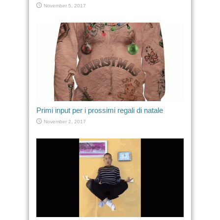
November 5, 2017
Primi input per i prossimi regali di natale
November 2, 2017