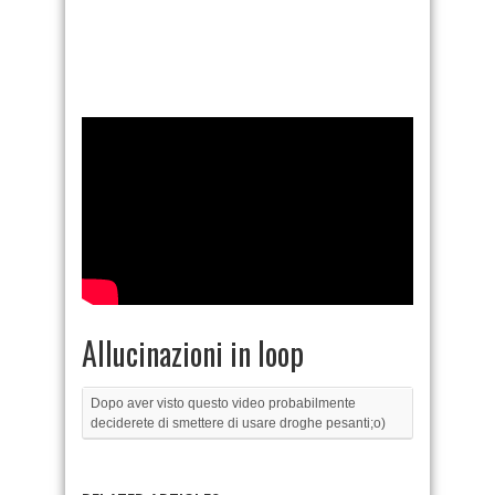
Allucinazioni in loop
Dopo aver visto questo video probabilmente
deciderete di smettere di usare droghe pesanti;o)