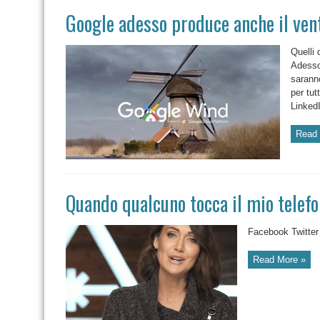
Google adesso produce anche il ven
Quelli 
Adesso
saranno
per tut
Linked
Read 
Quando qualcuno tocca il mio telefo
Facebook Twitter
Read More »