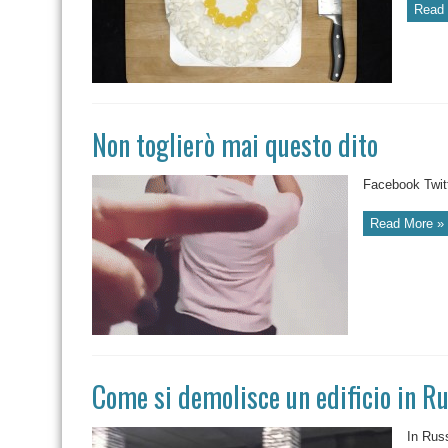
Read 
Non toglierò mai questo dito
Facebook Twitt
Read More »
Come si demolisce un edificio in R
In Rus