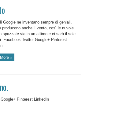
to
di Google ne inventano sempre di geniali.
 producono anche il vento, così le nuvole
 spazzate via in un attimo e ci sarà il sole
ti. Facebook Twitter Google+ Pinterest
In
More »
no.
 Google+ Pinterest LinkedIn