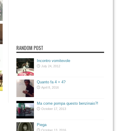
RANDOM POST
Incontro vomitevole
July 24, 2012
Quanto fa 4 + 4?
April 8, 2016
Ma come pompa questo benzinaio?!
October 17, 2013
Piega
October 13, 2016