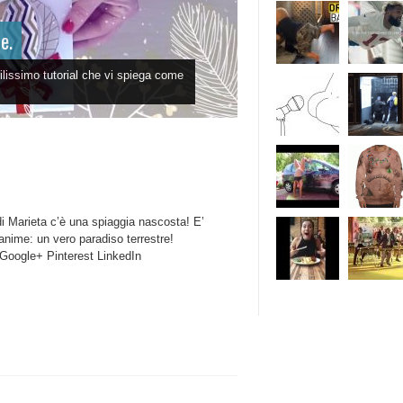
e.
ilissimo tutorial che vi spiega come
di Marieta c’è una spiaggia nascosta! E’
he anime: un vero paradiso terrestre!
ogle+ Pinterest LinkedIn