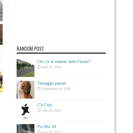
RANDOM POST
Chi c’è al volante della Ferrari?
April 17, 2013
Tatuaggio paura!
September 14, 2016
C’è Crisi
July 25, 2012
Pix Mix 19
July 25, 2012