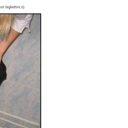
i bigliettini;o)