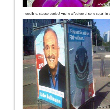
Incredibile: stesso sorriso! Anche all’estero ci sono squali in