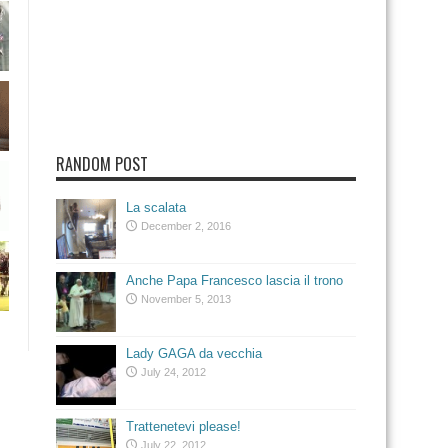
RANDOM POST
La scalata
December 2, 2016
Anche Papa Francesco lascia il trono
November 5, 2013
Lady GAGA da vecchia
July 24, 2012
Trattenetevi please!
July 22, 2012